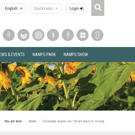
Search
English
Quick Links
Login
Icon
EWS & EVENTS
NAMPO PARK
NAMPO SHOW
You are here:
Home
Zimbabwe beplan om 140 wit boere te vervolg