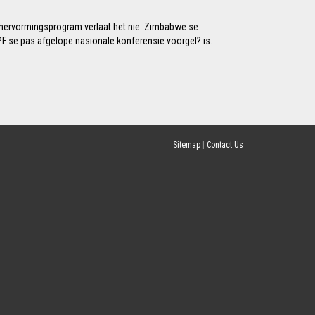
dhervormingsprogram verlaat het nie. Zimbabwe se
-PF se pas afgelope nasionale konferensie voorgel? is.
Sitemap
|
Contact Us