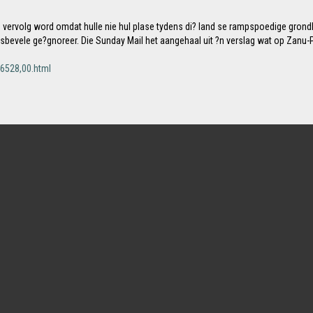
vervolg word omdat hulle nie hul plase tydens di? land se rampspoedige gron
ngsbevele ge?gnoreer. Die Sunday Mail het aangehaal uit ?n verslag wat op Zanu
6528,00.html