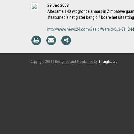
29 Dec 2008
Altesame 140 wit grondeienaars in Zimbabwe gaan 
staatsmedia het gister berig di? boere het uitsetti
http://www.news24.com/Beeld/Wereld/0,,3-71_244
Copyright 2021 | Designed and Maintained by
Thoughtcorp