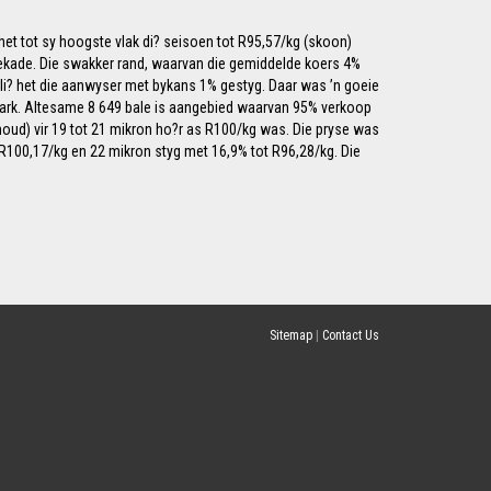
et tot sy hoogste vlak di? seisoen tot R95,57/kg (skoon)
n dekade. Die swakker rand, waarvan die gemiddelde koers 4%
ali? het die aanwyser met bykans 1% gestyg. Daar was ’n goeie
 mark. Altesame 8 649 bale is aangebied waarvan 95% verkoop
houd) vir 19 tot 21 mikron ho?r as R100/kg was. Die pryse was
R100,17/kg en 22 mikron styg met 16,9% tot R96,28/kg. Die
Sitemap
|
Contact Us