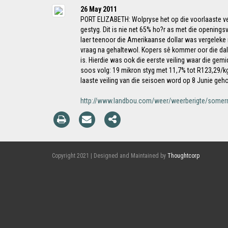
26 May 2011
PORT ELIZABETH: Wolpryse het op die voorlaaste ve
gestyg. Dit is nie net 65% ho?r as met die openings
laer teenoor die Amerikaanse dollar was vergeleke 
vraag na gehaltewol. Kopers sê kommer oor die dale
is. Hierdie was ook die eerste veiling waar die ge
soos volg: 19 mikron styg met 11,7% tot R123,29/kg
laaste veiling van die seisoen word op 8 Junie ge
http://www.landbou.com/weer/weerberigte/somer
Copyright 2021 | Designed and Maintained by
Thoughtcorp