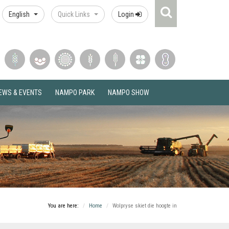
Search
English
Quick Links
Login
Icon
EWS & EVENTS
NAMPO PARK
NAMPO SHOW
You are here:
Home
Wolpryse skiet die hoogte in