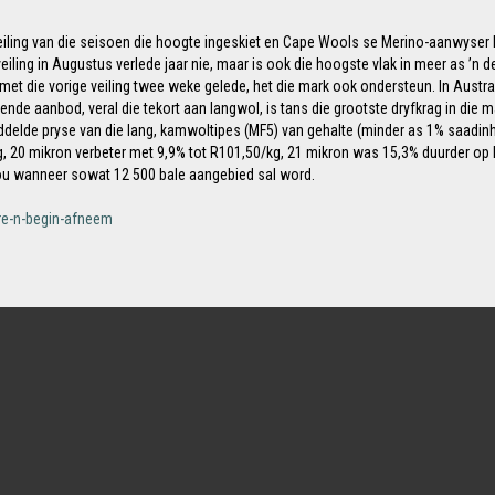
iling van die seisoen die hoogte ingeskiet en Cape Wools se Merino-aanwyser h
veiling in Augustus verlede jaar nie, maar is ook die hoogste vlak in meer as ’
met die vorige veiling twee weke gelede, het die mark ook ondersteun. In Austr
nde aanbod, veral die tekort aan langwol, is tans die grootste dryfkrag in die
middelde pryse van die lang, kamwoltipes (MF5) van gehalte (minder as 1% saadin
, 20 mikron verbeter met 9,9% tot R101,50/kg, 21 mikron was 15,3% duurder op 
hou wanneer sowat 12 500 bale aangebied sal word.
re-n-begin-afneem