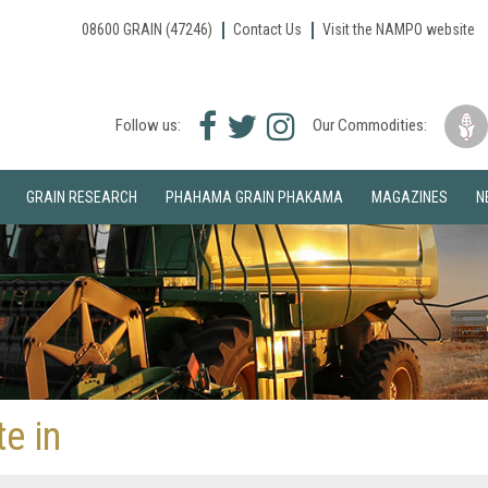
08600 GRAIN (47246)
Contact Us
Visit the NAMPO website
Facebook
Twitter
Instagram
Follow us:
Our Commodities:
icon
icon
icon
GRAIN RESEARCH
PHAHAMA GRAIN PHAKAMA
MAGAZINES
N
e in