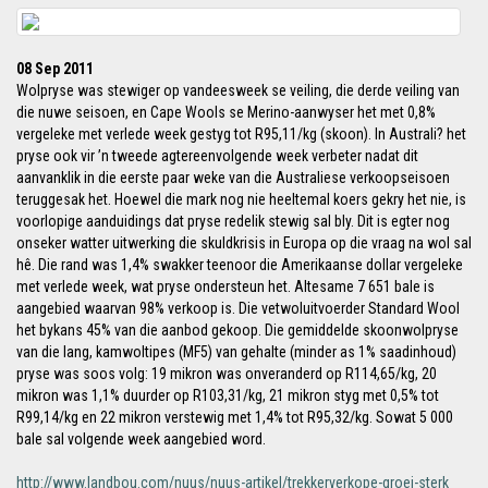
08 Sep 2011
Wolpryse was stewiger op vandeesweek se veiling, die derde veiling van
die nuwe seisoen, en Cape Wools se Merino-aanwyser het met 0,8%
vergeleke met verlede week gestyg tot R95,11/kg (skoon). In Australi? het
pryse ook vir ’n tweede agtereenvolgende week verbeter nadat dit
aanvanklik in die eerste paar weke van die Australiese verkoopseisoen
teruggesak het. Hoewel die mark nog nie heeltemal koers gekry het nie, is
voorlopige aanduidings dat pryse redelik stewig sal bly. Dit is egter nog
onseker watter uitwerking die skuldkrisis in Europa op die vraag na wol sal
hê. Die rand was 1,4% swakker teenoor die Amerikaanse dollar vergeleke
met verlede week, wat pryse ondersteun het. Altesame 7 651 bale is
aangebied waarvan 98% verkoop is. Die vetwoluitvoerder Standard Wool
het bykans 45% van die aanbod gekoop. Die gemiddelde skoonwolpryse
van die lang, kamwoltipes (MF5) van gehalte (minder as 1% saadinhoud)
pryse was soos volg: 19 mikron was onveranderd op R114,65/kg, 20
mikron was 1,1% duurder op R103,31/kg, 21 mikron styg met 0,5% tot
R99,14/kg en 22 mikron verstewig met 1,4% tot R95,32/kg. Sowat 5 000
bale sal volgende week aangebied word.
http://www.landbou.com/nuus/nuus-artikel/trekkerverkope-groei-sterk