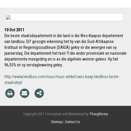
10 Oct 2011
Die beste staatsdepartement in die land is die Wes-Kaapse departement
van landbou. Di? gesogte erkenning het hy van die Suid-Afrikaanse
Instituut vir Regeringsouditeure (SAIGA) gekry vir die weergee van sy
jaarverslag. Die departement het teen ?l die ander provinsiale en nasionale
departemente meegeding en is as die algehele wenner gekies. Hy het
96,55% vir sy verslaglewering gekry.
http://www.landbou.com/nuus/nuus-artikel/wes-kaap-landbou-beste-
staatsdept
Copyright 2021 | Designed and Maintained by
Thoughtcorp
Sitemap
|
Contact Us