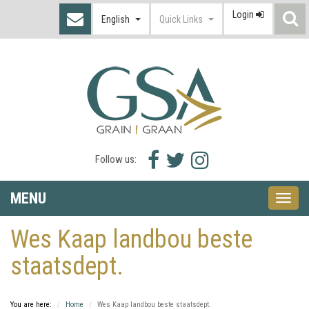
Login
S
English
Quick Links
I
Facebook
Twitter
Instagram
Follow us:
icon
icon
icon
MENU
Toggle
naviga
Wes Kaap landbou beste
staatsdept.
You are here:
Home
Wes Kaap landbou beste staatsdept.