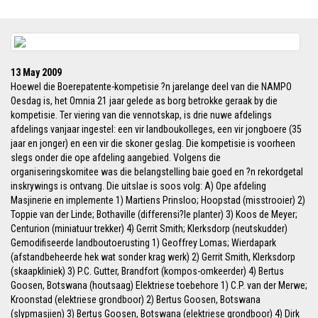
13 May 2009
Hoewel die Boerepatente-kompetisie ?n jarelange deel van die NAMPO
Oesdag is, het Omnia 21 jaar gelede as borg betrokke geraak by die
kompetisie. Ter viering van die vennotskap, is drie nuwe afdelings
afdelings vanjaar ingestel: een vir landboukolleges, een vir jongboere (35
jaar en jonger) en een vir die skoner geslag. Die kompetisie is voorheen
slegs onder die ope afdeling aangebied. Volgens die
organiseringskomitee was die belangstelling baie goed en ?n rekordgetal
inskrywings is ontvang. Die uitslae is soos volg: A) Ope afdeling
Masjinerie en implemente 1) Martiens Prinsloo; Hoopstad (misstrooier) 2)
Toppie van der Linde; Bothaville (differensi?le planter) 3) Koos de Meyer;
Centurion (miniatuur trekker) 4) Gerrit Smith; Klerksdorp (neutskudder)
Gemodifiseerde landboutoerusting 1) Geoffrey Lomas; Wierdapark
(afstandbeheerde hek wat sonder krag werk) 2) Gerrit Smith, Klerksdorp
(skaapkliniek) 3) P.C. Gutter, Brandfort (kompos-omkeerder) 4) Bertus
Goosen, Botswana (houtsaag) Elektriese toebehore 1) C.P. van der Merwe;
Kroonstad (elektriese grondboor) 2) Bertus Goosen, Botswana
(slypmasjien) 3) Bertus Goosen, Botswana (elektriese grondboor) 4) Dirk