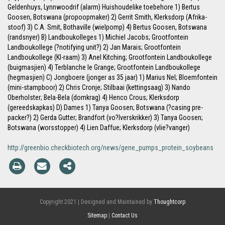
Geldenhuys, Lynnwoodrif (alarm) Huishoudelike toebehore 1) Bertus
Goosen, Botswana (propoopmaker) 2) Gerrit Smith, Klerksdorp (Afrika-
stoof) 3) C.A. Smit, Bothaville (wielpomp) 4) Bertus Goosen, Botswana
(randsnyer) B) Landboukolleges 1) Michiel Jacobs; Grootfontein
Landboukollege (?notifying unit?) 2) Jan Marais; Grootfontein
Landboukollege (KI-raam) 3) Anel Kitching; Grootfontein Landboukollege
(buigmasjien) 4) Terblanche le Grange; Grootfontein Landboukollege
(hegmasjien) C) Jongboere (jonger as 35 jaar) 1) Marius Nel; Bloemfontein
(mini-stampboor) 2) Chris Cronje; Stilbaai (kettingsaag) 3) Nando
Oberholster; Bela-Bela (domkrag) 4) Henco Crous; Klerksdorp
(gereedskapkas) D) Dames 1) Tanya Goosen; Botswana (?casing pre-
packer?) 2) Gerda Gutter; Brandfort (vo?lverskrikker) 3) Tanya Goosen;
Botswana (worsstopper) 4) Lien Daffue; Klerksdorp (vlie?vanger)
http://greenbio.checkbiotech.org/news/gene_pumps_protein_soybeans
Copyright 2021 | Designed and Maintained by
Thoughtcorp
Sitemap
|
Contact Us