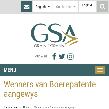
Login
S
English
Quick Links
I
Facebook
Twitter
Instagram
Follow us:
icon
icon
icon
MENU
Toggle
naviga
Wenners van Boerepatente
aangewys
You are here:
Home
Wenners van Boerepatente aangewys