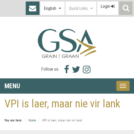
Login
S
English
Quick Links
I
Facebook
Twitter
Instagram
Follow us:
icon
icon
icon
MENU
Toggle
naviga
VPI is laer, maar nie vir lank
You are here:
Home
VPI is laer, maar nie vir lank