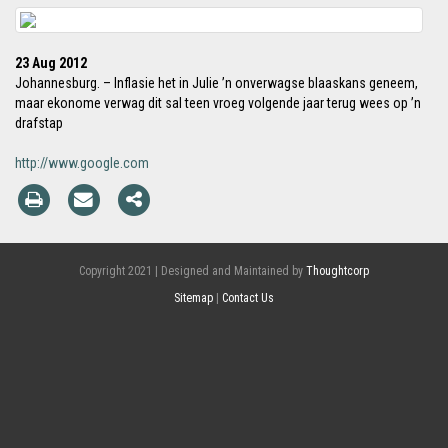
23 Aug 2012
Johannesburg. – Inflasie het in Julie ’n onverwagse blaaskans geneem,
maar ekonome verwag dit sal teen vroeg volgende jaar terug wees op ’n
drafstap
http://www.google.com
Copyright 2021 | Designed and Maintained by
Thoughtcorp
Sitemap
|
Contact Us