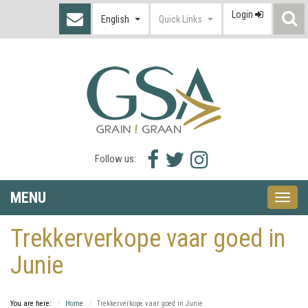
Login
S
English
Quick Links
I
Facebook
Twitter
Instagram
Follow us:
icon
icon
icon
MENU
Toggle
naviga
Trekkerverkope vaar goed in
Junie
You are here:
Home
Trekkerverkope vaar goed in Junie