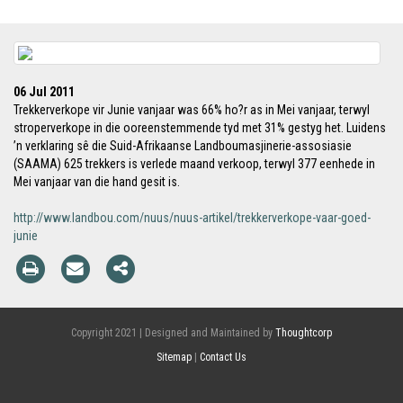
06 Jul 2011
Trekkerverkope vir Junie vanjaar was 66% ho?r as in Mei vanjaar, terwyl
stroperverkope in die ooreenstemmende tyd met 31% gestyg het. Luidens
’n verklaring sê die Suid-Afrikaanse Landboumasjinerie-assosiasie
(SAAMA) 625 trekkers is verlede maand verkoop, terwyl 377 eenhede in
Mei vanjaar van die hand gesit is.
http://www.landbou.com/nuus/nuus-artikel/trekkerverkope-vaar-goed-
junie
Copyright 2021 | Designed and Maintained by
Thoughtcorp
Sitemap
|
Contact Us