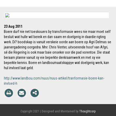
23 Aug 2011
Boere durf nie net toeskouers by transformasie wees nie maar moet self
besluit wat hulle wil bereik en dan saam en doelgerig in daardie rigting
werk. Di? boodskap is vanuit verskeie oorde aan boere op Agri Delmas se
jaarvergadering oorgedra. Mnr. Chris Venter, uitvoerende hoof van Afgri,
sê die Regering is ook maar baie onseker oor die pad vorentoe. Die staat
beraam planne vanuit sy eie beperkte denkraamwerk en met sy eie
beperkte kennis. Boere en landboumaatskappye wat doelgerig werk, kan
hul invloed laat geld.
http://www.landbou.com/nuus/nuus-artikel/tranformasie-boere-kan-
invloed-h
Copyright 2021 | Designed and Maintained by
Thoughtcorp