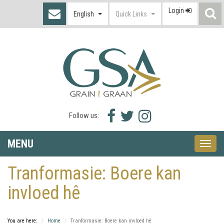
Login
S
English
Quick Links
I
Facebook
Twitter
Instagram
Follow us:
icon
icon
icon
MENU
Toggle
naviga
Tranformasie: Boere kan
invloed hê
You are here:
Home
Tranformasie: Boere kan invloed hê