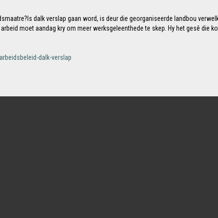
idsmaatre?ls dalk verslap gaan word, is deur die georganiseerde landbou verwelk
r arbeid moet aandag kry om meer werksgeleenthede te skep. Hy het gesê die ko
rbeidsbeleid-dalk-verslap