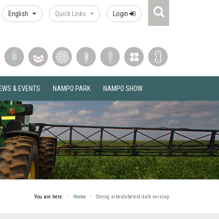
Search
English
Quick Links
Login
Icon
EWS & EVENTS
NAMPO PARK
NAMPO SHOW
You are here:
Home
Streng arbeidsbeleid dalk verslap