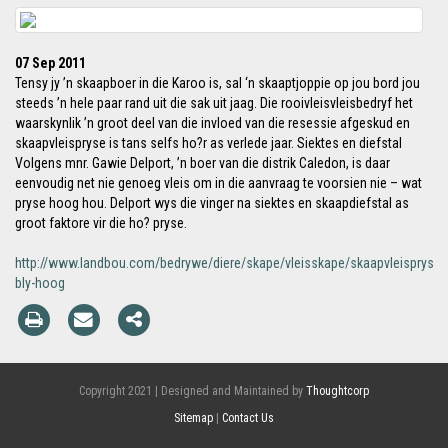
07 Sep 2011
Tensy jy ’n skaapboer in die Karoo is, sal ‘n skaaptjoppie op jou bord jou
steeds ’n hele paar rand uit die sak uit jaag. Die rooivleisvleisbedryf het
waarskynlik ’n groot deel van die invloed van die resessie afgeskud en
skaapvleispryse is tans selfs ho?r as verlede jaar. Siektes en diefstal
Volgens mnr. Gawie Delport, ’n boer van die distrik Caledon, is daar
eenvoudig net nie genoeg vleis om in die aanvraag te voorsien nie – wat
pryse hoog hou. Delport wys die vinger na siektes en skaapdiefstal as
groot faktore vir die ho? pryse.
http://www.landbou.com/bedrywe/diere/skape/vleisskape/skaapvleispryse-
bly-hoog
Copyright 2021 | Designed and Maintained by
Thoughtcorp
Sitemap
|
Contact Us