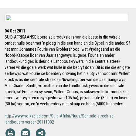
04 Oct 2011
SUID-AFRIKAANSE boere se produksie is van die beste in die wêreld
omdat hulle boer met ’n ploeg in die een hand en die Bybel in die ander. S?
het mnr. Johannes Fourie van Groblershoop, wat Vrydagaand as die
Noord-Kaapse Boer van Jaar aangewys is, gesê. Fourie en ander
landboukundiges is deur die Landbouskrywers in die sentrale streek
vereer vir die goeie werk wat hulle in die bedryf doen. Dit is nie die enigste
eerbewys wat Fourie se boerdery ontvang het nie. Sy vennoot mnr. Willem
Block is as die sentrale streek se Nuwelingboer van die Jaar aangewys.
Mnr. Charles Smith, voorsitter van die Landbouskrywers in die sentrale
streek, sê Fourie en sy seun, Willem-Cobus, is suksesvolle kommersi?le
boere wat wyn- en rosyntjiedruiwe (105 ha), pekanneute (30 ha) en lusern
(30 ha) verbou, en ’n veeboerdery met skaap en bees (5000 ha) bedryf.
http://www.volksblad.com/Suid-Afrika/Nuus/Sentrale-streek-se-
landbouers-vereer-20111002