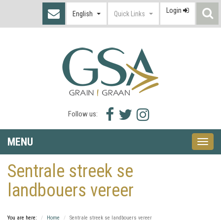
Login
S
English
Quick Links
I
Facebook
Twitter
Instagram
Follow us:
icon
icon
icon
MENU
Toggle
naviga
Sentrale streek se
landbouers vereer
You are here:
Home
Sentrale streek se landbouers vereer