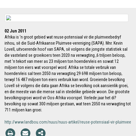
02 Jun 2011
Afrika is ’n groot gebied wat reuse-potensiaal vir die pluimveebedryf
inhou, sê die Suid-Afrikaanse Pluimvee-vereniging (SAPA). Mnr. Kevin
Lovell, uitvoerende hoof van SAPA, sê volgens die jongste statistiek sal
die vasteland se groeikoers teen 2020 na verwagting ,6 triljoen beloop,
met ’n tekort van meer as 23 miljoen ton hoendervleis en sowat 12
miljoen ton eiers wat voorspel word. Afrika se totale verbruik van
hoendervleis sal teen 2050 na verwagting 29 698 miljoen ton beloop,
terwyl 16 487 miljoen ton eiers verbruik kan word. Groeiende bevolking
Lovell sê volgens die data gaan Afrika se bevolking ook aansienlik groei,
en die meeste van die mense sal in stedelike gebiede woon. Die grootste
bevolkingsgroei word vir Oos-Afrika voorspel. Verlede jaar het di?
bevolking op sowat 300 miljoen gestaan, wat teen 2050 na verwagting tot
711 miljoen kan groei.
http://www.landbou.com/nuus/nuus-artikel/reuse-potensiaal-vir-pluimvee