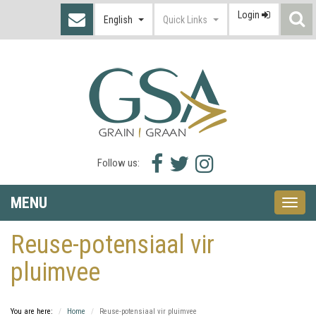
Login
S
English
Quick Links
I
Facebook
Twitter
Instagram
Follow us:
icon
icon
icon
MENU
Toggle
naviga
Reuse-potensiaal vir
pluimvee
You are here:
Home
Reuse-potensiaal vir pluimvee