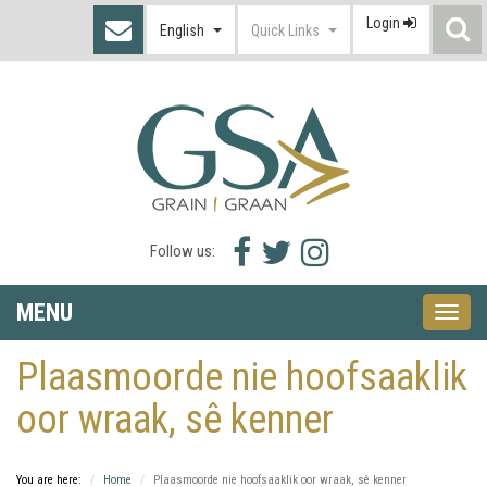
Login
S
English
Quick Links
I
Facebook
Twitter
Instagram
Follow us:
icon
icon
icon
MENU
Toggle
naviga
Plaasmoorde nie hoofsaaklik
oor wraak, sê kenner
You are here:
Home
Plaasmoorde nie hoofsaaklik oor wraak, sê kenner