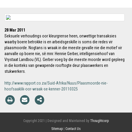
28 Mar 2011
Seksuele verhoudings oor kleurgrense heen, onwettige transaksies
waarby boere betrokke is en arbeidsgeskille is soms die redes vir
plaasmoorde. Nogtans is wraak in die meeste gevalle nie die motief vir
aanvalle op boere nie, sê mnr. Hennie Gerber, intelligensiehoof van
Vrystaat Landbou (VL). Gerber voeg by die meeste moorde word gepleeg
in die konteks van gewapende rooftogte deur plaaswerkers en
stukwerkers.
http://www.rapport.co.za/Suid-Afrika/Nuus/Plaasmoorde-nie-
hoofsaaklik-oor-wraak-se-kenner-20110325
Copyright 2021 | Designed and Maintained by
Thoughtcorp
Sitemap
|
Contact Us