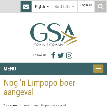
Login
S
English
Quick Links
I
Facebook
Twitter
Instagram
Follow us:
icon
icon
icon
MENU
Toggle
naviga
Nog ’n Limpopo-boer
aangeval
You are here:
Home
Nog ’n Limpopo-boer aangeval