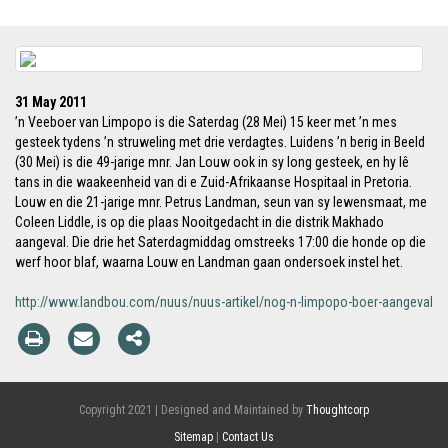
31 May 2011
’n Veeboer van Limpopo is die Saterdag (28 Mei) 15 keer met ’n mes
gesteek tydens ’n struweling met drie verdagtes. Luidens ’n berig in Beeld
(30 Mei) is die 49-jarige mnr. Jan Louw ook in sy long gesteek, en hy lê
tans in die waakeenheid van di e Zuid-Afrikaanse Hospitaal in Pretoria.
Louw en die 21-jarige mnr. Petrus Landman, seun van sy lewensmaat, me
Coleen Liddle, is op die plaas Nooitgedacht in die distrik Makhado
aangeval. Die drie het Saterdagmiddag omstreeks 17:00 die honde op die
werf hoor blaf, waarna Louw en Landman gaan ondersoek instel het.
http://www.landbou.com/nuus/nuus-artikel/nog-n-limpopo-boer-aangeval
Copyright 2021 | Designed and Maintained by
Thoughtcorp
Sitemap
|
Contact Us