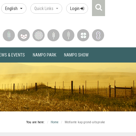
Search
English
Quick Links
Login
Icon
EWS & EVENTS
NAMPO PARK
NAMPO SHOW
You are here:
Home
Motlante kap grond-uitsprake