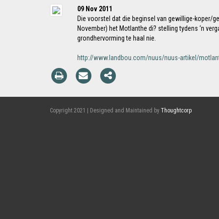
09 Nov 2011
Die voorstel dat die beginsel van gewillige-koper/g
November) het Motlanthe di? stelling tydens ‘n ve
grondhervorming te haal nie.
http://www.landbou.com/nuus/nuus-artikel/motlan
Copyright 2021 | Designed and Maintained by
Thoughtcorp