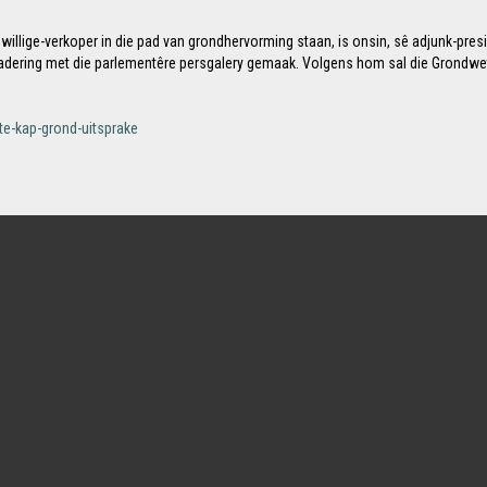
ewillige-verkoper in die pad van grondhervorming staan, is onsin, sê adjunk-presi
rgadering met die parlementêre persgalery gemaak. Volgens hom sal die Grondwe
te-kap-grond-uitsprake