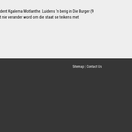
dent Kgalema Motlanthe. Luidens ‘n berig in Die Burger (9
t nie verander word om die staat se teikens met
Sitemap
|
Contact Us