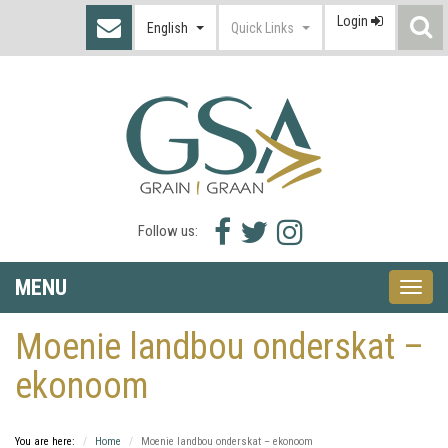
Login
S
English
Quick Links
I
Facebook
Twitter
Instagram
Follow us:
icon
icon
icon
MENU
Toggle
naviga
Moenie landbou onderskat –
ekonoom
You are here:
Home
Moenie landbou onderskat – ekonoom