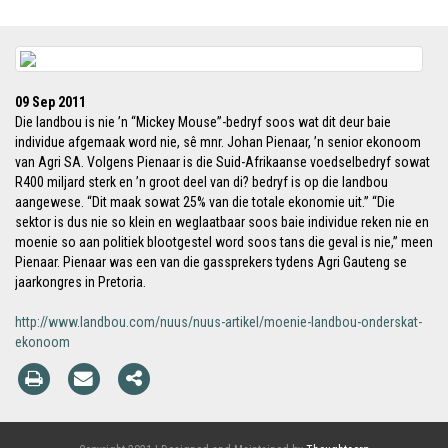
09 Sep 2011
Die landbou is nie ’n “Mickey Mouse”-bedryf soos wat dit deur baie
individue afgemaak word nie, sê mnr. Johan Pienaar, ’n senior ekonoom
van Agri SA. Volgens Pienaar is die Suid-Afrikaanse voedselbedryf sowat
R400 miljard sterk en ’n groot deel van di? bedryf is op die landbou
aangewese. “Dit maak sowat 25% van die totale ekonomie uit.” “Die
sektor is dus nie so klein en weglaatbaar soos baie individue reken nie en
moenie so aan politiek blootgestel word soos tans die geval is nie,” meen
Pienaar. Pienaar was een van die gassprekers tydens Agri Gauteng se
jaarkongres in Pretoria.
http://www.landbou.com/nuus/nuus-artikel/moenie-landbou-onderskat-
ekonoom