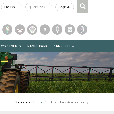
Search
English
Quick Links
Login
Icon
EWS & EVENTS
NAMPO PARK
NAMPO SHOW
You are here:
Home
LUR: Land Bank staan nie boere by