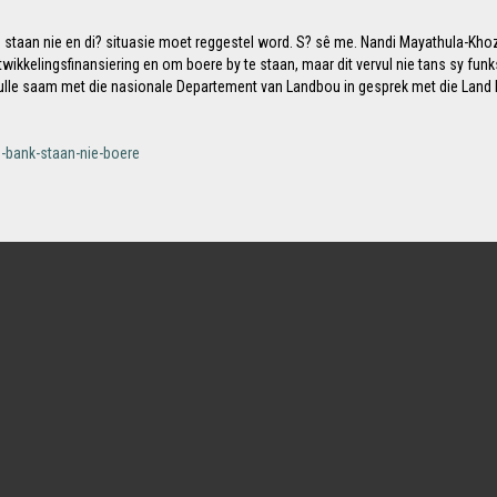
 staan nie en di? situasie moet reggestel word. S? sê me. Nandi Mayathula-Khoza
ntwikkelingsfinansiering en om boere by te staan, maar dit vervul nie tans sy fu
lle saam met die nasionale Departement van Landbou in gesprek met die Land B
d-bank-staan-nie-boere