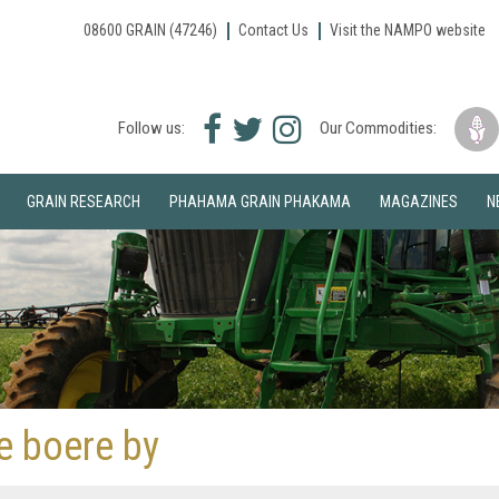
08600 GRAIN (47246)
Contact Us
Visit the NAMPO website
Facebook
Twitter
Instagram
Follow us:
Our Commodities:
icon
icon
icon
GRAIN RESEARCH
PHAHAMA GRAIN PHAKAMA
MAGAZINES
N
e boere by