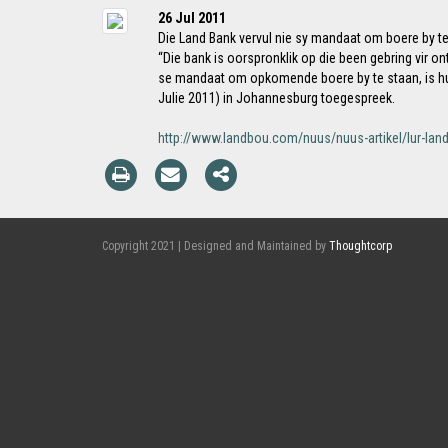
26 Jul 2011
Die Land Bank vervul nie sy mandaat om boere by te
“Die bank is oorspronklik op die been gebring vir o
se mandaat om opkomende boere by te staan, is hu
Julie 2011) in Johannesburg toegespreek.
http://www.landbou.com/nuus/nuus-artikel/lur-lan
Copyright 2021 | Designed and Maintained by
Thoughtcorp