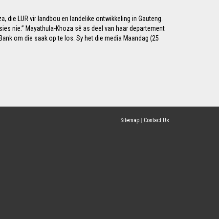
, die LUR vir landbou en landelike ontwikkeling in Gauteng.
nksies nie.” Mayathula-Khoza sê as deel van haar departement
ank om die saak op te los. Sy het die media Maandag (25
Sitemap
|
Contact Us