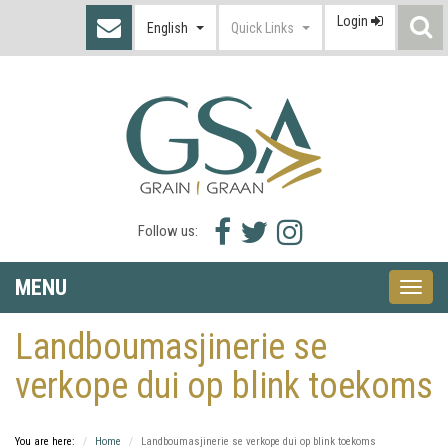
Login
S
English
Quick Links
I
Facebook
Twitter
Instagram
Follow us:
icon
icon
icon
MENU
Toggle
naviga
Landboumasjinerie se
verkope dui op blink toekoms
You are here:
Home
Landboumasjinerie se verkope dui op blink toekoms