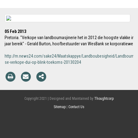
05 Feb 2013
Pretoria. "Verkope van landboumasjinerie het in 2012 die hoogste vlakke in 
jaar bereik" - Gerald Burton, hoofbestuurder van WesBank se korporatiewe af
http://m.news24.com/sake24/Maatskappye/Landboubesigheid/Landboumasj
se-verkope-dui-op-blink-toekoms-20130204
Copyright 2021 | Designed and Maintained by
Thoughtcorp
Sitemap
|
Contact Us