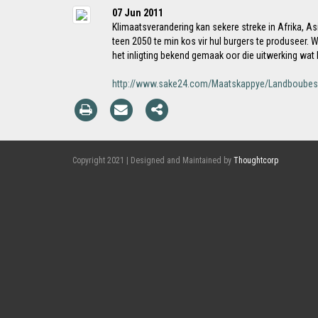
07 Jun 2011
Klimaatsverandering kan sekere streke in Afrika, 
teen 2050 te min kos vir hul burgers te produseer.
het inligting bekend gemaak oor die uitwerking wa
http://www.sake24.com/Maatskappye/Landboubesig
Copyright 2021 | Designed and Maintained by
Thoughtcorp