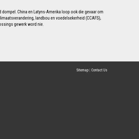
ood dompel. China en Latyns-Amerika loop ook die gevaar om
 klimaatsverandering, landbou en voedelsekerheid (CCAFS),
lossings gewerk word nie.
Sitemap
|
Contact Us