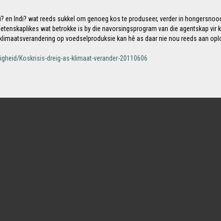
Asi? en Indi? wat reeds sukkel om genoeg kos te produseer, verder in hongersn
 Wetenskaplikes wat betrokke is by die navorsingsprogram van die agentskap vir
t klimaatsverandering op voedselproduksie kan hê as daar nie nou reeds aan op
heid/Koskrisis-dreig-as-klimaat-verander-20110606