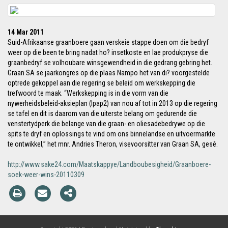
14 Mar 2011
Suid-Afrikaanse graanboere gaan verskeie stappe doen om die bedryf
weer op die been te bring nadat ho? insetkoste en lae produkpryse die
graanbedryf se volhoubare winsgewendheid in die gedrang gebring het.
Graan SA se jaarkongres op die plaas Nampo het van di? voorgestelde
optrede gekoppel aan die regering se beleid om werkskepping die
trefwoord te maak. “Werkskepping is in die vorm van die
nywerheidsbeleid-aksieplan (Ipap2) van nou af tot in 2013 op die regering
se tafel en dit is daarom van die uiterste belang om gedurende die
venstertydperk die belange van die graan- en oliesadebedrywe op die
spits te dryf en oplossings te vind om ons binnelandse en uitvoermarkte
te ontwikkel,” het mnr. Andries Theron, visevoorsitter van Graan SA, gesê.
http://www.sake24.com/Maatskappye/Landboubesigheid/Graanboere-
soek-weer-wins-20110309