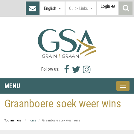
Login
S
English
Quick Links
I
Facebook
Twitter
Instagram
Follow us:
icon
icon
icon
MENU
Toggle
naviga
Graanboere soek weer wins
You are here:
Home
Graanboere soek weer wins