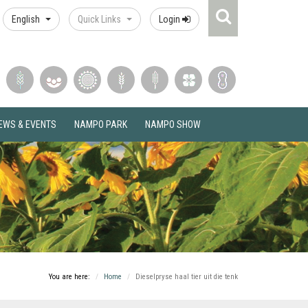
Search
English
Quick Links
Login
Icon
EWS & EVENTS
NAMPO PARK
NAMPO SHOW
You are here:
Home
Dieselpryse haal tier uit die tenk