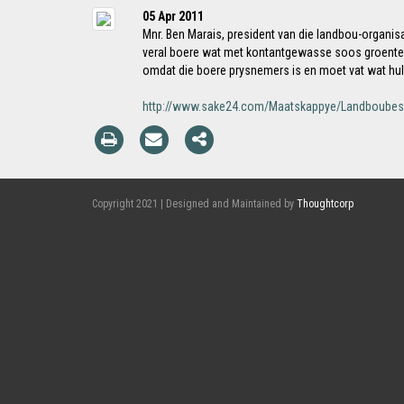
05 Apr 2011
Mnr. Ben Marais, president van die landbou-organisa
veral boere wat met kontantgewasse soos groente bo
omdat die boere prysnemers is en moet vat wat hu
http://www.sake24.com/Maatskappye/Landboubesigh
Copyright 2021 | Designed and Maintained by
Thoughtcorp