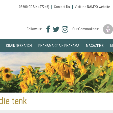
08600 GRAIN (47246)
Contact Us
Visit the NAMPO website
Facebook
Twitter
Instagram
Follow us:
Our Commodities:
icon
icon
icon
GRAIN RESEARCH
PHAHAMA GRAIN PHAKAMA
MAGAZINES
N
 die tenk