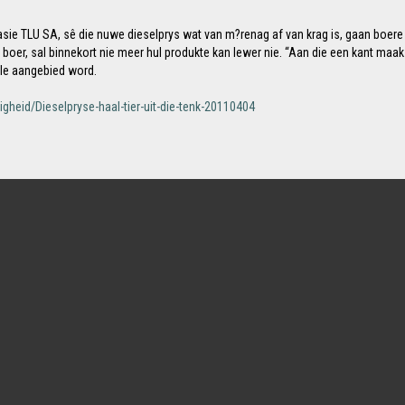
sie TLU SA, sê die nuwe dieselprys wat van m?renag af van krag is, gaan boere fi
er, sal binnekort nie meer hul produkte kan lewer nie. “Aan die een kant maak d
lle aangebied word.
eid/Dieselpryse-haal-tier-uit-die-tenk-20110404