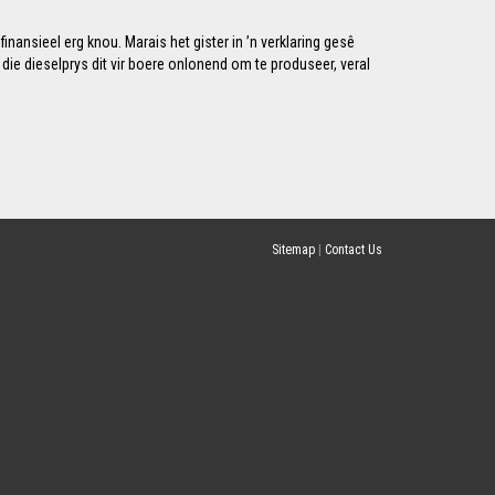
nansieel erg knou. Marais het gister in ’n verklaring gesê
ie dieselprys dit vir boere onlonend om te produseer, veral
Sitemap
|
Contact Us