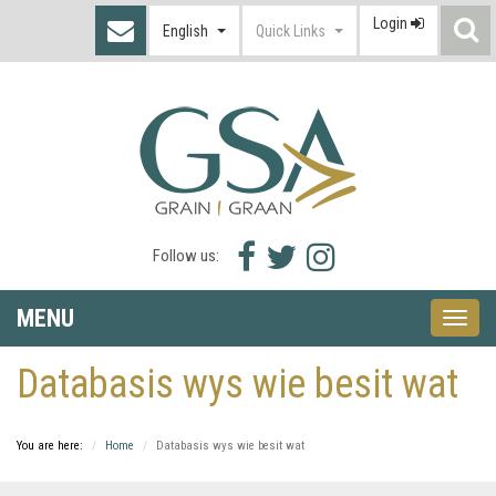
Login
S
English
Quick Links
I
Facebook
Twitter
Instagram
Follow us:
icon
icon
icon
MENU
Toggle
naviga
Databasis wys wie besit wat
You are here:
Home
Databasis wys wie besit wat