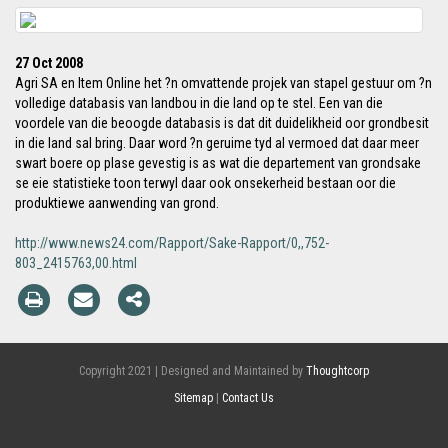
27 Oct 2008
Agri SA en Item Online het ?n omvattende projek van stapel gestuur om ?n
volledige databasis van landbou in die land op te stel. Een van die
voordele van die beoogde databasis is dat dit duidelikheid oor grondbesit
in die land sal bring. Daar word ?n geruime tyd al vermoed dat daar meer
swart boere op plase gevestig is as wat die departement van grondsake
se eie statistieke toon terwyl daar ook onsekerheid bestaan oor die
produktiewe aanwending van grond.
http://www.news24.com/Rapport/Sake-Rapport/0,,752-
803_2415763,00.html
Copyright 2021 | Designed and Maintained by
Thoughtcorp
Sitemap
|
Contact Us