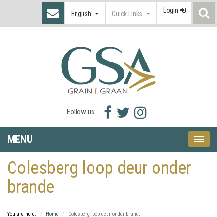
Login
S
English
Quick Links
I
Facebook
Twitter
Instagram
Follow us:
icon
icon
icon
MENU
Toggle
naviga
Colesberg loop deur onder
brande
You are here:
Home
Colesberg loop deur onder brande