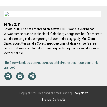
14 Nov 2011
Sowat 70 000 ha het afgebrand en sowat 1 000 skape is vrek nadat
verwoestende brande in die distrik Colesberg voorgekom het. Die meeste
van die weiding in die omgewing het ook in die slag gebly. Mnr. Clem
Olivier, voorsitter van die Colesberg-boereunie sê daar kan selfs meer
diere dood wees omdat talle boere nog nie hul opnames van die skade
voltooi het nie.
http://www.landbou.com/nuus/nuus-artikel/colesberg-loop-deur-onder-
brande-0
Copyright 2021 | Designed and Maintained by
Thoughtcorp
Sitemap
|
Contact Us