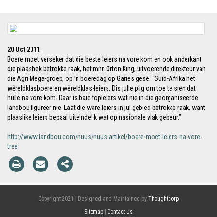
20 Oct 2011
Boere moet verseker dat die beste leiers na vore kom en ook anderkant
die plaashek betrokke raak, het mnr. Orton King, uitvoerende direkteur van
die Agri Mega-groep, op ’n boeredag op Garies gesê. “Suid-Afrika het
wêreldklasboere en wêreldklas-leiers. Dis julle plig om toe te sien dat
hulle na vore kom. Daar is baie topleiers wat nie in die georganiseerde
landbou figureer nie. Laat die ware leiers in jul gebied betrokke raak, want
plaaslike leiers bepaal uiteindelik wat op nasionale vlak gebeur.”
http://www.landbou.com/nuus/nuus-artikel/boere-moet-leiers-na-vore-
tree
Copyright 2021 | Designed and Maintained by
Thoughtcorp
Sitemap
|
Contact Us