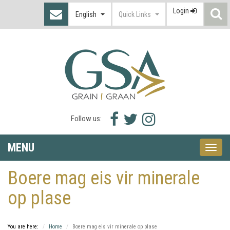
Login
S
English
Quick Links
I
Facebook
Twitter
Instagram
Follow us:
icon
icon
icon
MENU
Toggle
naviga
Boere mag eis vir minerale
op plase
You are here:
Home
Boere mag eis vir minerale op plase