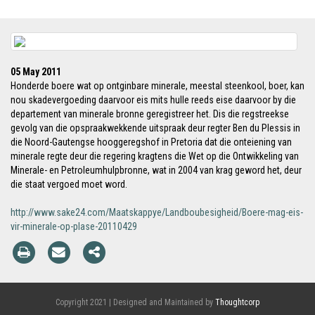
05 May 2011
Honderde boere wat op ontginbare minerale, meestal steenkool, boer, kan
nou skadevergoeding daarvoor eis mits hulle reeds eise daarvoor by die
departement van minerale bronne geregistreer het. Dis die regstreekse
gevolg van die opspraakwekkende uitspraak deur regter Ben du Plessis in
die Noord-Gautengse hooggeregshof in Pretoria dat die onteiening van
minerale regte deur die regering kragtens die Wet op die Ontwikkeling van
Minerale- en Petroleumhulpbronne, wat in 2004 van krag geword het, deur
die staat vergoed moet word.
http://www.sake24.com/Maatskappye/Landboubesigheid/Boere-mag-eis-
vir-minerale-op-plase-20110429
Copyright 2021 | Designed and Maintained by
Thoughtcorp