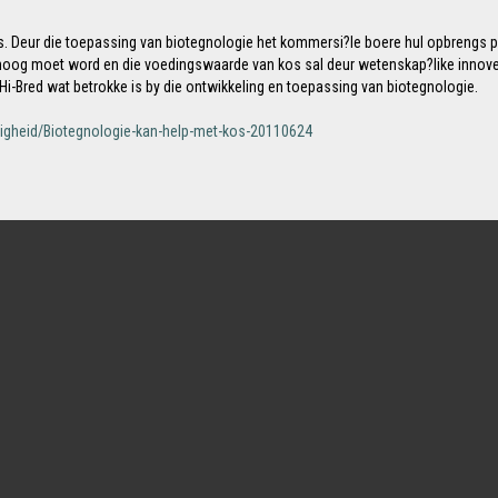
s. Deur die toepassing van biotegnologie het kommersi?le boere hul opbrengs 
rhoog moet word en die voedingswaarde van kos sal deur wetenskap?like innove
i-Bred wat betrokke is by die ontwikkeling en toepassing van biotegnologie.
gheid/Biotegnologie-kan-help-met-kos-20110624