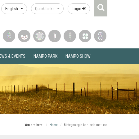
Search
English
Quick Links
Login
Icon
EWS & EVENTS
NAMPO PARK
NAMPO SHOW
You are here:
Home
Biotegnologie kan help met kos