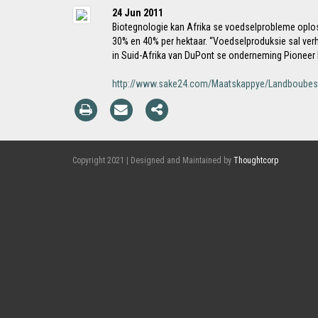
24 Jun 2011
Biotegnologie kan Afrika se voedselprobleme oplo
30% en 40% per hektaar. “Voedselproduksie sal ve
in Suid-Afrika van DuPont se onderneming Pioneer H
http://www.sake24.com/Maatskappye/Landboubesi
Copyright 2021 | Designed and Maintained by
Thoughtcorp