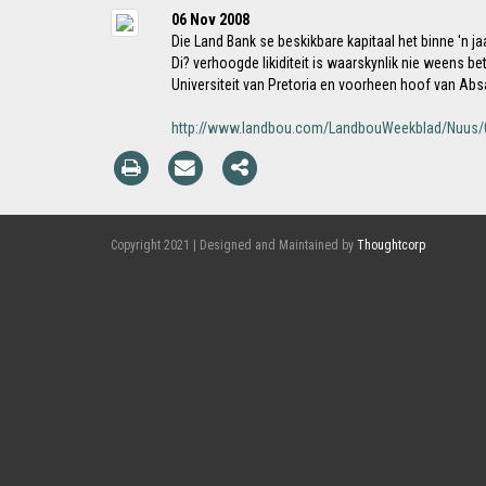
06 Nov 2008
Die Land Bank se beskikbare kapitaal het binne 'n ja
Di? verhoogde likiditeit is waarskynlik nie weens 
Universiteit van Pretoria en voorheen hoof van Abs
http://www.landbou.com/LandbouWeekblad/Nuus/0
Copyright 2021 | Designed and Maintained by
Thoughtcorp