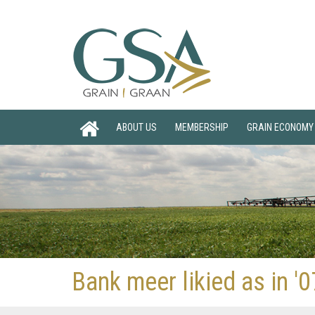
ABOUT US
MEMBERSHIP
GRAIN ECONOMY
Bank meer likied as in '0