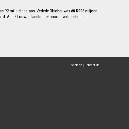
r as R2 miljard gestaan. Verlede Oktober was dit R998 miljoen.
s? prof. Andr? Louw, 'n landbou-ekonoom verbonde aan die
Sitemap
|
Contact Us