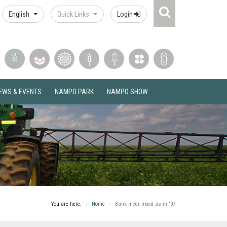
Search
English
Quick Links
Login
Icon
EWS & EVENTS
NAMPO PARK
NAMPO SHOW
You are here:
Home
Bank meer likied as in '07