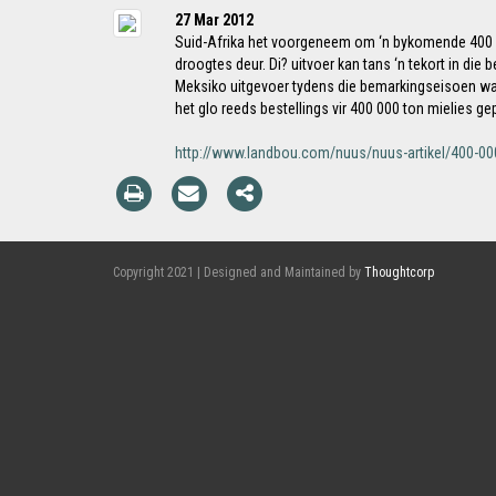
27 Mar 2012
Suid-Afrika het voorgeneem om ‘n bykomende 400 000
droogtes deur. Di? uitvoer kan tans ‘n tekort in di
Meksiko uitgevoer tydens die bemarkingseisoen wat i
het glo reeds bestellings vir 400 000 ton mielies ge
http://www.landbou.com/nuus/nuus-artikel/400-00
Copyright 2021 | Designed and Maintained by
Thoughtcorp