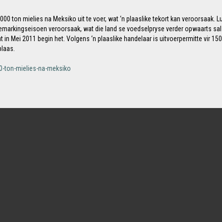
 ton mielies na Meksiko uit te voer, wat ‘n plaaslike tekort kan veroorsaak. 
e bemarkingseisoen veroorsaak, wat die land se voedselpryse verder opwaarts sal
n Mei 2011 begin het. Volgens ‘n plaaslike handelaar is uitvoerpermitte vir 150
plaas.
0-ton-mielies-na-meksiko