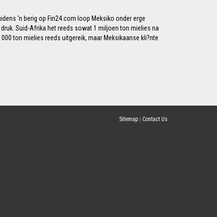
Luidens ‘n berig op Fin24.com loop Meksiko onder erge
 druk. Suid-Afrika het reeds sowat 1 miljoen ton mielies na
 000 ton mielies reeds uitgereik, maar Meksikaanse kli?nte
Sitemap
|
Contact Us