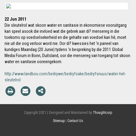
22 Jun 2011
Die sleutelrol wat skoon water en sanitasie in ekonomiese vooruitgang
kan speel asook die invloed wat die gebrek aan di? mensereg in die
toekoms op voedselsekerheid en die gehalte van voedsel kan hê, moet
nie uit die oog verloor word nie. Oor di? kwessies het ‘n paneel van
kundiges Maandag (20 Junie) tydens ‘n bespreking by die 2011 Global
Media Forum in Bonn, Duitsland, oor die mensereg van toegang tot skoon
water en sanitasie ooreengekom.
http://www.landbou.com/bedrywe/bedryfsake/bedryfsnuus/water-het-
sleutelrol
Copyright 2021 | Designed and Maintained by
Thoughtcorp
Sitemap
|
Contact Us